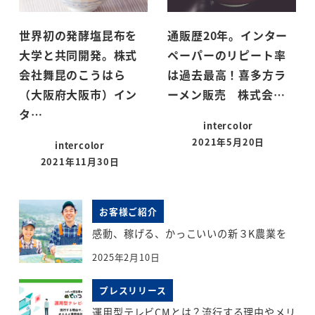
世界初の発酵塩昆布を
通販歴20年。インター
大学と共同開発。株式
ペーパーのリピート率
会社舞昆のこうはら
は過去最高！喜多方ラ
（大阪府大阪市）イン
ーメン販売 株式会…
タ…
intercolor
2021年5月20日
intercolor
投稿日
2021年11月30日
投稿日
お客様ご紹介
感動、稼げる、かっこいいの新３K農業を
2025年2月10日
プレスリリース
運用型テレビCMとは？流行する理由やメリ