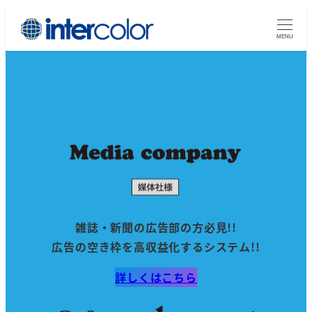
メ
イ
MENU
ン
コ
ン
テ
ン
ツ
へ
移
動
雑誌・新聞の広告部の方必見!!
広告の空き枠を高収益化するシステム!!
詳しくはこちら