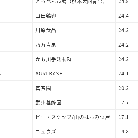
とっぺん市場（熊本大同青果）
24.8
山田鶏卵
24.4
川原食品
24.2
乃万青果
24.2
かも川手延素麺
24.2
い
AGRI BASE
24.1
真茶園
20.2
武州養蜂園
17.7
ビー・スケップ/山のはちみつ屋
17.1
ニュウズ
14.8