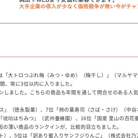
品は「大トロつぶれ梅（みつ・ゆめ）（梅干し）」（マルヤマ
月間、常に3位以内に入りました。
インしました。こちらの商品も年間を通して問合せのある人
ス」（徳永製菓）、7位「柿の葉寿司（さば・さけ）（中谷
「琥珀はちみつ」（武州養蜂園）、16位「国産 里山の百花
因の薄い商品のランクインが、比較的目立ちました。
ト）、5位は「訳あり蜜入りサンフジりんご」（株式会社乃