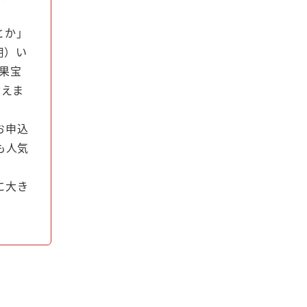
とか」
用）い
果宝
言えま
お申込
も人気
に大き