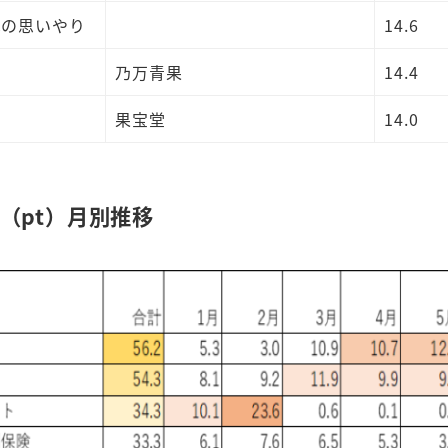
への思いやり
14.6
乃万青果
14.4
果宝堂
14.0
（pt）月別推移