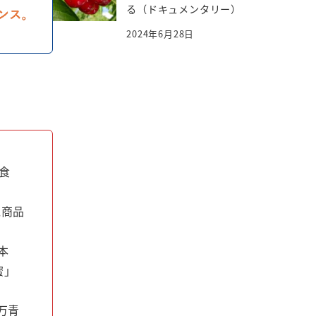
る（ドキュメンタリー）
2024年6月28日
食
気商品
本
蜜」
万青