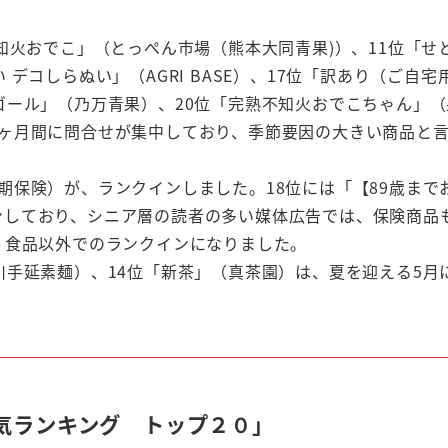
知火おでこ」（とっぺん市場（熊本大同青果)）、11位「せ
デコしらぬい」（AGRI BASE）、17位「訳あり（ご自宅
ゴール」（乃万青果）、20位「完熟不知火おでこちゃん」（
1ヶ月間に問合せが集中しており、季節要因の大きい商品と
期保険）が、ランクインしました。18位には「【89歳まで
ンしており、シニア層の読者の多い媒体広告では、保険商品
、食品以外でのランクインになりました。
川手延素麺）、14位「新茶」（真茶園）は、夏を迎える5月
人気ランキング トップ２０」