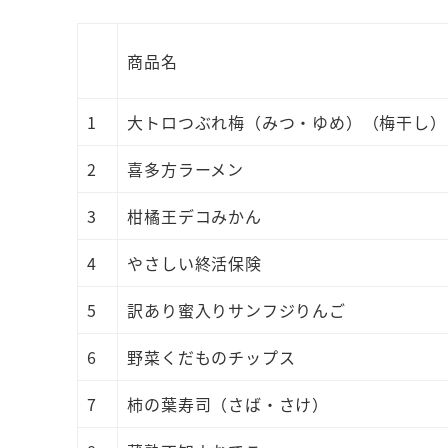
商品名
1
大トロつぶれ梅（みつ・ゆめ）（梅干し）
2
喜多方ラーメン
3
柑橘王デコみかん
4
やさしい終活保険
5
訳あり蜜入りサンフジりんご
6
野菜くだものチップス
7
柿の葉寿司（さば・さけ）