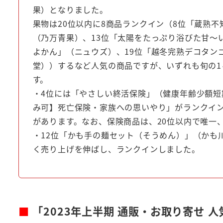
果）となりました。
果物は20位以内に8商品ランクイン（8位「蔵熟不
（乃万青果）、13位「太陽をたっぷり浴びた甘～い 
よかん」（ニュウズ）、19位「越冬完熟デコタン
堂））するなど人気の商品ですが、いずれも旬の
す。
・4位には「やさしい終活保険」（健康年齢少額短
み可】死亡保険・家族への思いやり」がランクイ
があります。なお、保険商品は、20位以内で唯一
・12位「かも手の麺セット（そうめん）」（かも
く売り上げを伸ばし、ランクインしました。
■
「2023年上半期 通販・お取り寄せ 