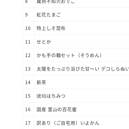
8
蔵熟不知火おでこ
9
紅花たまご
10
特上しそ昆布
11
せとか
12
かも手の麺セット（そうめん）
13
太陽をたっぷり浴びた甘～い デコしらぬ
14
新茶
15
琥珀はちみつ
16
国産 里山の百花蜜
17
訳あり（ご自宅用）いよかん