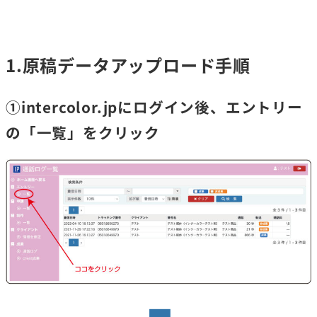
メ
イ
ン
1.原稿データアップロード手順
コ
ン
①intercolor.jpにログイン後、エントリー
テ
の「一覧」をクリック
ン
ツ
へ
移
動