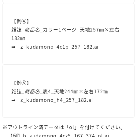
【例④】
雑誌_
商品名_
カラー1ページ_天地257㎜×左右
182㎜
➡︎ z_kudamono_4c1p_257_182.ai
【例⑤】
雑誌_
商品名_
表4_天地244㎜×左右172㎜
➡︎ z_kudamono_h4_257_182.ai
※アウトライン済データは「ol」を付けてください。
【例】b_kudamono_4cz5_167_374_ol.ai