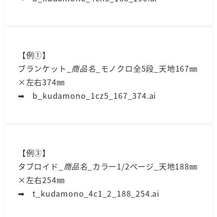
【例①】
ブランケット_
商品名_
モノクロ全5段_天地167㎜
×左右374㎜
➡︎ b_kudamono_1cz5_167_374.ai
【例③】
タブロイド_
商品名_
カラー1/2ページ_天地188㎜
×左右254㎜
➡︎ t_kudamono_4c1_2_188_254.ai