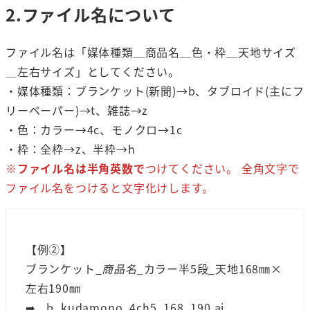
2.ファイル名について
ファイル名は「媒体種類＿商品名＿色・枠＿天地サイズ
＿左右サイズ」としてください。
・媒体種類：ブランケット(新聞)→b、タブロイド(主にフ
リーペーパー)→t、雑誌→z
・色：カラー→4c、モノクロ→1c
・枠：全枠→z、半枠→h
※
ファイル名は半角英数で
つけてください。 全角文字で
ファイル名をつけると文字化けします。
【例②】
ブランケット_
商品名_
カラー半5段_天地168㎜×
左右190㎜
➡︎ b_kudamono_4ch5_168_190.ai